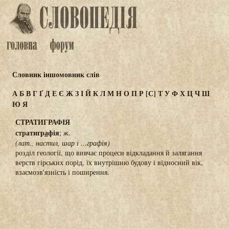
Словник іншомовник слів
А
Б
В
Г
Ґ
Д
Е
Є
Ж
З
І
Й
К
Л
М
Н
О
П
Р
[С]
Т
У
Ф
Х
Ц
Ч
Ш
Ю
Я
СТРАТИГРАФІЯ
стратигр
а
фія
; ж.
(лат., настил, шар і ...графія)
розділ геології, що вивчає процеси відкладання й залягання
верств гірських порід, їх внутрішню будову і відносний вік,
взаємозв'язність і поширення.