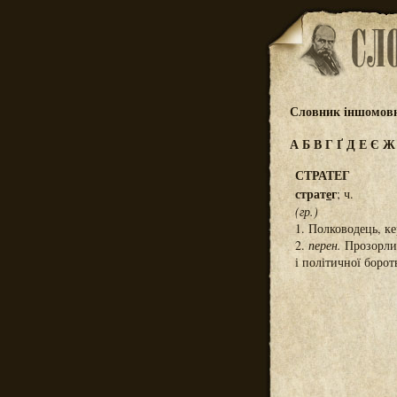
Словник іншомовн
А
Б
В
Г
Ґ
Д
Е
Є
СТРАТЕГ
страт
е
г
; ч.
(гр.)
1. Полководець, ке
2.
перен.
Прозорлив
і політичної борот