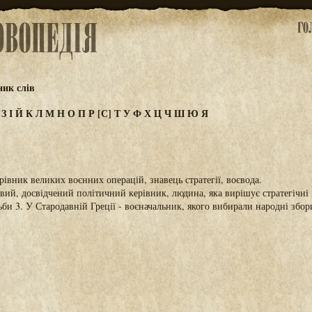
ик слів
Ж
З
І
Й
К
Л
М
Н
О
П
Р
[С]
Т
У
Ф
Х
Ц
Ч
Ш
Ю
Я
рівник великих воєнних операцій, знавець стратегії, воєвода.
ий, досвідчений політичний керівник, людина, яка вирішує стратегічні 
ьби 3. У Стародавній Греції - воєначальник, якого вибирали народні збор