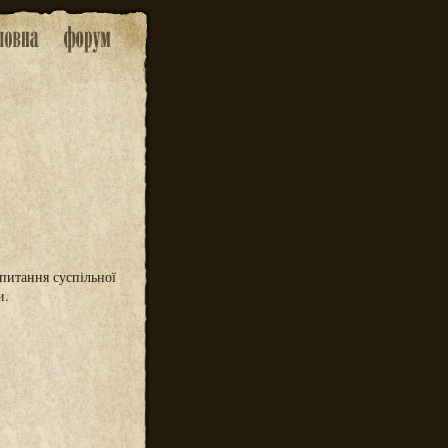
питання суспільної
и.