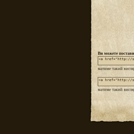
Ви можете постави
матиме такий вигл
матиме такий вигл