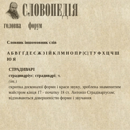
Словник іншомовник слів
А
Б
В
Г
Ґ
Д
Е
Є
Ж
З
І
Й
К
Л
М
Н
О
П
Р
[С]
Т
У
Ф
Х
Ц
Ч
Ш
Ю
Я
СТРАДИВАРІ
страдив
а
ріус
страдив
а
рі
;
; ч.
(іт.)
скрипка досконалої форми і краси звуку, зроблена знаменитим
майстром кінця 17 - початку 18 ст. Антоніо Страдіваріусом;
відзначаються довершеністю форми і звучання.