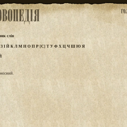
ик слів
Ж
З
І
Й
К
Л
М
Н
О
П
Р
[С]
Т
У
Ф
Х
Ц
Ч
Ш
Ю
Я
Й
рнісний.