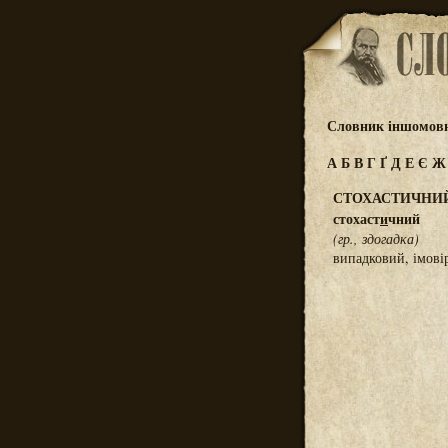
Словник іншомовн
А
Б
В
Г
Ґ
Д
Е
Є
СТОХАСТИЧНИ
стохаст
и
чний
(гр., здогадка)
випадковий, імові