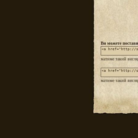
Ви можете постави
матиме такий вигл
матиме такий вигл