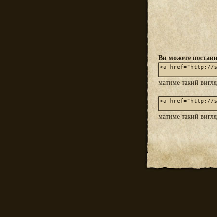
Ви можете постави
матиме такий вигл
матиме такий вигл