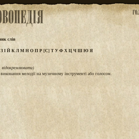
ик слів
Ж
З
І
Й
К
Л
М
Н
О
П
Р
[С]
Т
У
Ф
Х
Ц
Ч
Ш
Ю
Я
и, відокремлювати)
е виконання мелодії на музичному інструменті або голосом.