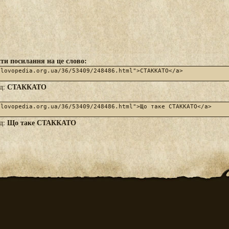
ти посилання на це слово:
СТАККАТО
яд:
Що таке СТАККАТО
яд: