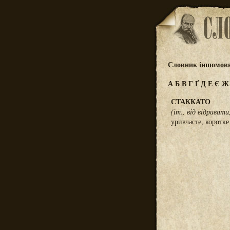
Словник іншомовн
А
Б
В
Г
Ґ
Д
Е
Є
СТАККАТО
(іт., від відриват
уривчасте, коротк