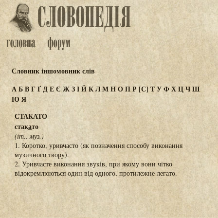
Словник іншомовник слів
А
Б
В
Г
Ґ
Д
Е
Є
Ж
З
І
Й
К
Л
М
Н
О
П
Р
[С]
Т
У
Ф
Х
Ц
Ч
Ш
Ю
Я
СТАКАТО
стак
а
то
(іт., муз.)
1. Коротко, уривчасто (як позначення способу виконання
музичного твору).
2. Уривчасте виконання звуків, при якому вони чітко
відокремлюються один від одного, протилежне легато.