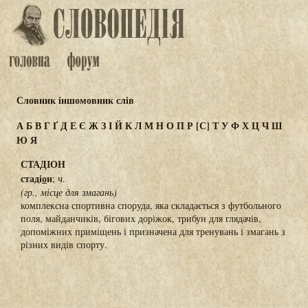
Словник іншомовник слів
А
Б
В
Г
Ґ
Д
Е
Є
Ж
З
І
Й
К
Л
М
Н
О
П
Р
[С]
Т
У
Ф
Х
Ц
Ч
Ш
Ю
Я
СТАДІОН
стаді
о
н
; ч.
(гр., місце для змагань)
комплексна спортивна споруда, яка складається з футбольного
поля, майданчиків, бігових доріжок, трибун для глядачів,
допоміжних приміщень і призначена для тренувань і змагань з
різних видів спорту.