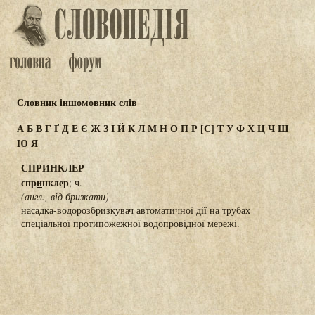
Словник іншомовник слів
А
Б
В
Г
Ґ
Д
Е
Є
Ж
З
І
Й
К
Л
М
Н
О
П
Р
[С]
Т
У
Ф
Х
Ц
Ч
Ш
Ю
Я
СПРИНКЛЕР
спр
и
нклер
; ч.
(англ., від бризкати)
насадка-водорозбризкувач автоматичної дії на трубах
спеціальної протипожежної водопровідної мережі.