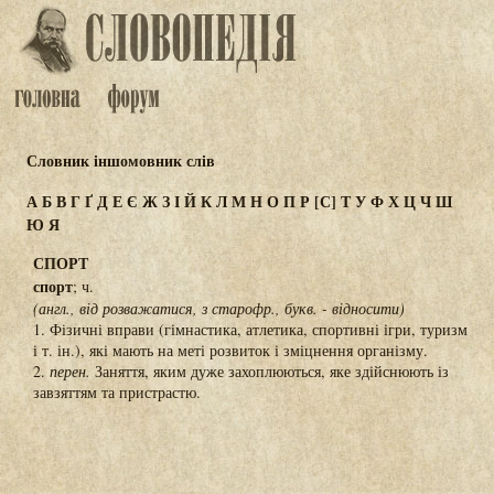
Словник іншомовник слів
А
Б
В
Г
Ґ
Д
Е
Є
Ж
З
І
Й
К
Л
М
Н
О
П
Р
[С]
Т
У
Ф
Х
Ц
Ч
Ш
Ю
Я
СПОРТ
спорт
; ч.
(англ., від розважатися, з старофр., букв. - відносити)
1. Фізичні вправи (гімнастика, атлетика, спортивні ігри, туризм
і т. ін.), які мають на меті розвиток і зміцнення організму.
2.
перен.
Заняття, яким дуже захоплюються, яке здійснюють із
завзяттям та пристрастю.