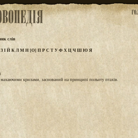
ик слів
Ж
З
І
Й
К
Л
М
Н
[О]
П
Р
С
Т
У
Ф
Х
Ц
Ч
Ш
Ю
Я
)
з махаючими крилами, заснований на принципі польоту птахів.