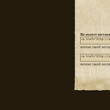
Ви можете постави
матиме такий вигл
матиме такий вигл