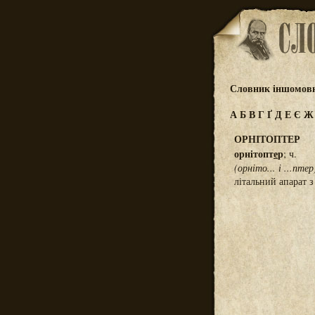
Словник іншомовн
А
Б
В
Г
Ґ
Д
Е
Є
ОРНІТОПТЕР
орнітопт
е
р
; ч.
(орніто... і ...птер
літальний апарат 