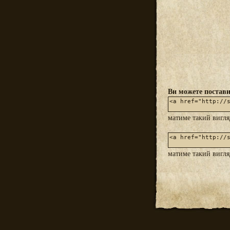
Ви можете постави
матиме такий вигл
матиме такий вигл