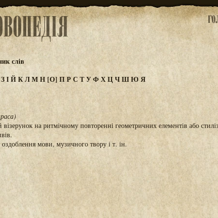
ик слів
Ж
З
І
Й
К
Л
М
Н
[О]
П
Р
С
Т
У
Ф
Х
Ц
Ч
Ш
Ю
Я
краса)
 візерунок на ритмічному повторенні геометричних елементів або стил
вів.
оздоблення мови, музичного твору і т. ін.