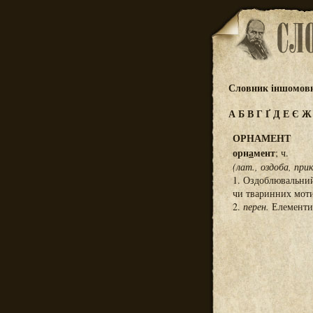
Словник іншомовн
А
Б
В
Г
Ґ
Д
Е
Є
ОРНАМЕНТ
орн
а
мент
; ч.
(лат., оздоба, при
1. Оздоблювальний
чи тваринних моти
2.
перен.
Елементи 