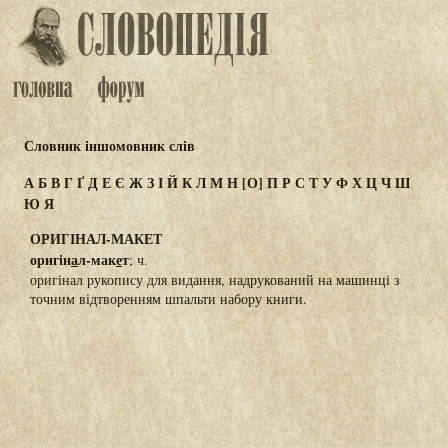
Словник іншомовник слів
А
Б
В
Г
Ґ
Д
Е
Є
Ж
З
І
Й
К
Л
М
Н
[О]
П
Р
С
Т
У
Ф
Х
Ц
Ч
Ш
Ю
Я
ОРИГІНАЛ-МАКЕТ
оригін
а
л-мак
е
т
; ч.
оригінал рукопису для видання, надрукований на машинці з
точним відтворенням шпальти набору книги.