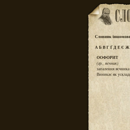
Словник іншомовн
А
Б
В
Г
Ґ
Д
Е
Є
ООФОРИТ
(гр., яєчник)
запалення яєчника
Виникає як усклад