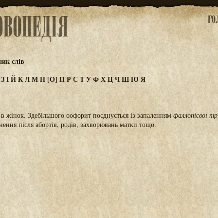
ик слів
Ж
З
І
Й
К
Л
М
Н
[О]
П
Р
С
Т
У
Ф
Х
Ц
Ч
Ш
Ю
Я
 в жінок. Здебільшого оофорит поєднується із запаленням
фаллопієвої тр
нення після абортів, родів, захворювань матки тощо.