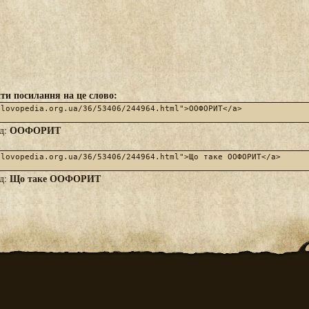
ти посилання на це слово:
ООФОРИТ
яд:
Що таке ООФОРИТ
яд: