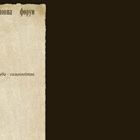
уби
-
сальпінгітом
.