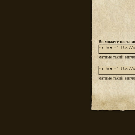
Ви можете постави
матиме такий вигл
матиме такий вигл