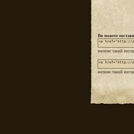
Ви можете постави
матиме такий вигл
матиме такий вигл