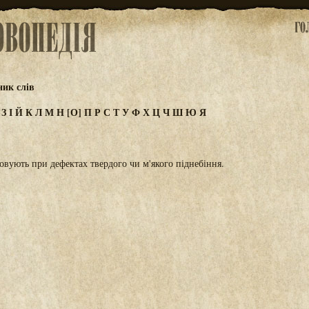
ик слів
Ж
З
І
Й
К
Л
М
Н
[О]
П
Р
С
Т
У
Ф
Х
Ц
Ч
Ш
Ю
Я
совують при дефектах твердого чи м'якого піднебіння.