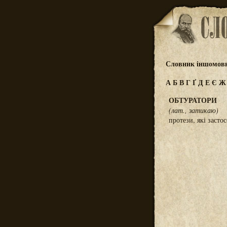
Словник іншомовн
А
Б
В
Г
Ґ
Д
Е
Є
ОБТУРАТОРИ
(лат., затикаю)
протези, які засто