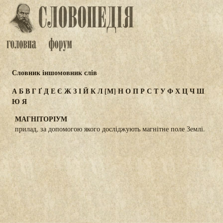
Словник іншомовник слів
А
Б
В
Г
Ґ
Д
Е
Є
Ж
З
І
Й
К
Л
[М]
Н
О
П
Р
С
Т
У
Ф
Х
Ц
Ч
Ш
Ю
Я
МАГНІТОРІУМ
прилад, за допомогою якого досліджують магнітне поле Землі.