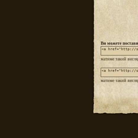
Ви можете постави
матиме такий вигл
матиме такий вигл