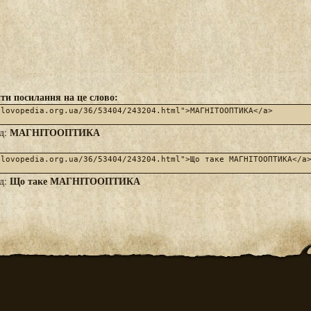
ти посилання на це слово:
МАГНІТООПТИКА
яд:
Що таке МАГНІТООПТИКА
яд: