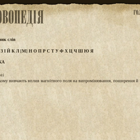
ик слів
Ж
З
І
Й
К
Л
[М]
Н
О
П
Р
С
Т
У
Ф
Х
Ц
Ч
Ш
Ю
Я
КА
.
ка)
якому вивчають вплив магнітного поля на випромінювання, поширення й 