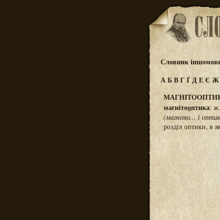
Словник іншомовн
А
Б
В
Г
Ґ
Д
Е
Є
МАГНІТООПТИ
магніто
о
птика
; ж
(магніто... і опти
розділ оптики, в 