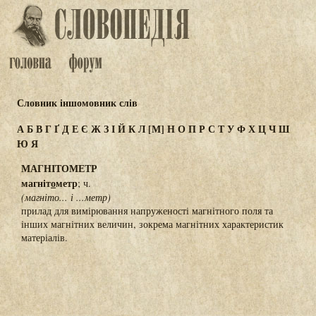
Словник іншомовник слів
А
Б
В
Г
Ґ
Д
Е
Є
Ж
З
І
Й
К
Л
[М]
Н
О
П
Р
С
Т
У
Ф
Х
Ц
Ч
Ш
Ю
Я
МАГНІТОМЕТР
магніт
о
метр
; ч.
(магніто... і ...метр)
прилад для вимірювання напруженості магнітного поля та
інших магнітних величин, зокрема магнітних характеристик
матеріалів.