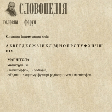
Словник іншомовник слів
А
Б
В
Г
Ґ
Д
Е
Є
Ж
З
І
Й
К
Л
[М]
Н
О
П
Р
С
Т
У
Ф
Х
Ц
Ч
Ш
Ю
Я
МАГНІТОЛА
магніт
о
ла
; ж.
(магніто(фон) і (радіо)ла)
об'єднані в одному футлярі радіоприймач і магнітофон.