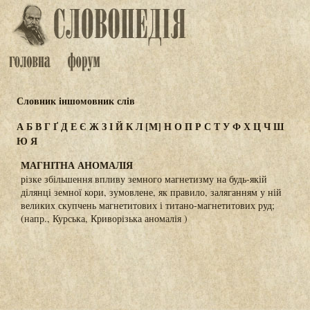
Словник іншомовник слів
А
Б
В
Г
Ґ
Д
Е
Є
Ж
З
І
Й
К
Л
[М]
Н
О
П
Р
С
Т
У
Ф
Х
Ц
Ч
Ш
Ю
Я
МАГНІТНА АНОМАЛІЯ
різке збільшення впливу земного магнетизму на будь-якій
ділянці земної кори, зумовлене, як правило, заляганням у ній
великих скупчень магнетитових і титано-магнетитових руд;
(напр., Курська, Криворізька аномалія )