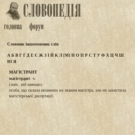
Словник іншомовник слів
А
Б
В
Г
Ґ
Д
Е
Є
Ж
З
І
Й
К
Л
[М]
Н
О
П
Р
С
Т
У
Ф
Х
Ц
Ч
Ш
Ю
Я
МАГІСТРАНТ
магістр
а
нт
; ч.
(лат., від навчаю)
особа, що склала екзамени на звання магістра, але не захистила
магістерської дисертації.