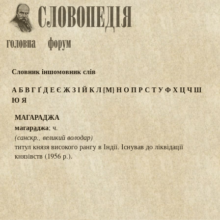
Словник іншомовник слів
А
Б
В
Г
Ґ
Д
Е
Є
Ж
З
І
Й
К
Л
[М]
Н
О
П
Р
С
Т
У
Ф
Х
Ц
Ч
Ш
Ю
Я
МАГАРАДЖА
магар
а
джа
; ч.
(санскр., великий володар)
титул князя високого рангу в Індії. Існував до ліквідації
князівств (1956 р.).