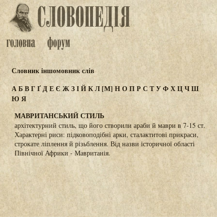
Словник іншомовник слів
А
Б
В
Г
Ґ
Д
Е
Є
Ж
З
І
Й
К
Л
[М]
Н
О
П
Р
С
Т
У
Ф
Х
Ц
Ч
Ш
Ю
Я
МАВРИТАНСЬКИЙ СТИЛЬ
архітектурний стиль, що його створили араби й маври в 7-15 ст.
Характерні риси: підковоподібні арки, сталактитові прикраси,
строкате ліплення й різьблення. Від назви історичної області
Північної Африки - Мавританія.