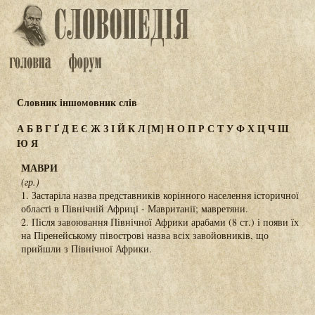
Словник іншомовник слів
А
Б
В
Г
Ґ
Д
Е
Є
Ж
З
І
Й
К
Л
[М]
Н
О
П
Р
С
Т
У
Ф
Х
Ц
Ч
Ш
Ю
Я
МАВРИ
(гр.)
1. Застаріла назва представників корінного населення історичної
області в Північній Африці - Мавританії; мавретяни.
2. Після завоювання Північної Африки арабами (8 ст.) і появи їх
на Піренейському півострові назва всіх завойовників, що
прийшли з Північної Африки.