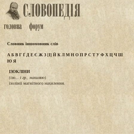
Словник іншомовник слів
А
Б
В
Г
Ґ
Д
Е
Є
Ж
З
[І]
Й
К
Л
М
Н
О
П
Р
С
Т
У
Ф
Х
Ц
Ч
Ш
Ю
Я
ІЗОКЛІНИ
(ізо... і гр., нахиляю)
ізолінії магнітного нахилення.