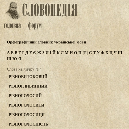
Орфографічний словник української мови
А
Б
В
Г
Ґ
Д
Е
Є
Ж
З
И
І
Й
К
Л
М
Н
О
П
С
Т
У
Ф
Х
Ц
Ч
Ш
[Р]
Щ
Ю
Я
Слова на літеру "Р"
РІЗНОВИТОКОВИЙ
РІЗНОГЛИБИННИЙ
РІЗНОГОЛОСИЙ
РІЗНОГОЛОСИТИ
РІЗНОГОЛОСИЦЯ
РІЗНОГОЛОСНІСТЬ