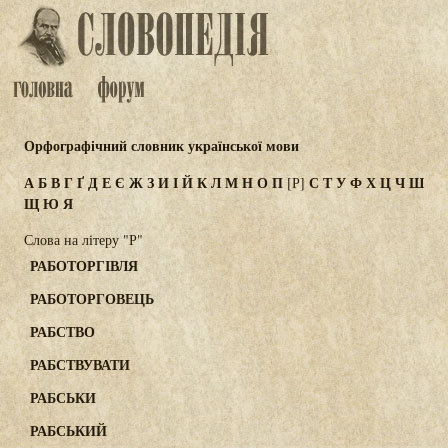
Орфографічний словник української мови
А
Б
В
Г
Ґ
Д
Е
Є
Ж
З
И
І
Й
К
Л
М
Н
О
П
С
Т
У
Ф
Х
Ц
Ч
Ш
[Р]
Щ
Ю
Я
Слова на літеру "Р"
РАБОТОРГІВЛЯ
РАБОТОРГОВЕЦЬ
РАБСТВО
РАБСТВУВАТИ
РАБСЬКИ
РАБСЬКИЙ