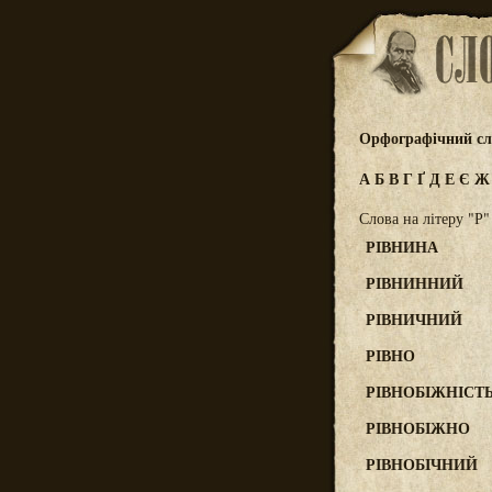
Орфографічний сл
А
Б
В
Г
Ґ
Д
Е
Є
Слова на літеру "Р"
РІВНИНА
РІВНИННИЙ
РІВНИЧНИЙ
РІВНО
РІВНОБІЖНІСТ
РІВНОБІЖНО
РІВНОБІЧНИЙ