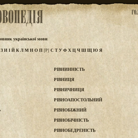
овник української мови
Ж
З
И
І
Й
К
Л
М
Н
О
П
С
Т
У
Ф
Х
Ц
Ч
Ш
Щ
Ю
Я
[Р]
РІВНИННІСТЬ
РІВНИЦЯ
РІВНИЧНИЦЯ
РІВНОАПОСТОЛЬНИЙ
Ь
РІВНОБІЖНИЙ
РІВНОБІЧНІСТЬ
РІВНОБЕДРЕНІСТЬ