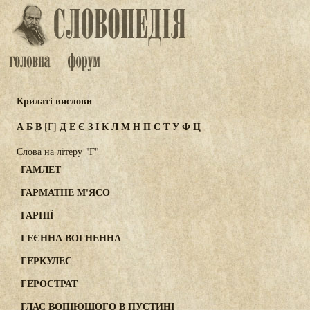
Крилаті вислови
А
Б
В
Д
Е
Є
З
І
К
Л
М
Н
П
С
Т
У
Ф
Ц
[Г]
Слова на літеру "Г"
ГАМЛЕТ
ГАРМАТНЕ М'ЯСО
ГАРПІЇ
ГЕЄННА ВОГНЕННА
ГЕРКУЛЕС
ГЕРОСТРАТ
ГЛАС ВОПІЮЩОГО В ПУСТИНІ