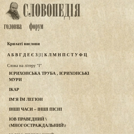
Крилаті вислови
А
Б
В
Г
Д
Е
Є
З
К
Л
М
Н
П
С
Т
У
Ф
Ц
[І]
Слова на літеру "І"
ІЄРИХОНСЬКА ТРУБА , ІЄРИХОНСЬКІ
МУРИ
ІКАР
ІМ'Я ЇМ ЛЕГІОН
ІНШІ ЧАСИ – ІНШІ ПІСНІ
ІОВ ПРАВЕДНИЙ \
(МНОГОСТРАЖДАЛЬНИЙ\)