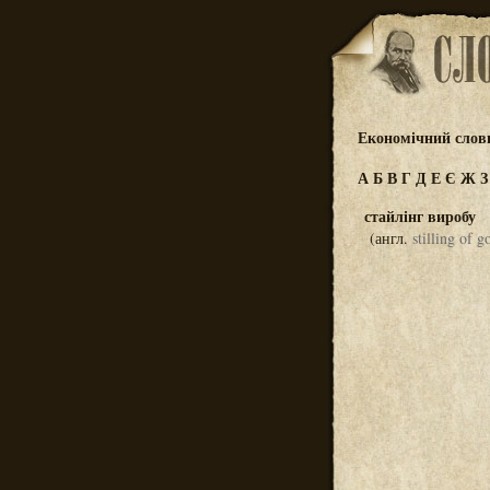
Економічний слов
А
Б
В
Г
Д
Е
Є
Ж
стайлінг виробу
(англ.
stilling of g