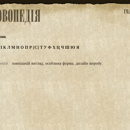
ник
З
І
К
Л
М
Н
О
П
Р
[С]
Т
У
Ф
Х
Ц
Ч
Ш
Ю
Я
oods
) зовнішній вигляд, особлива форма, дизайн виробу.