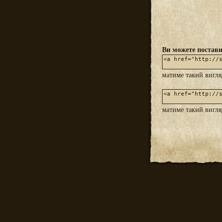
Ви можете постави
матиме такий вигл
матиме такий вигл