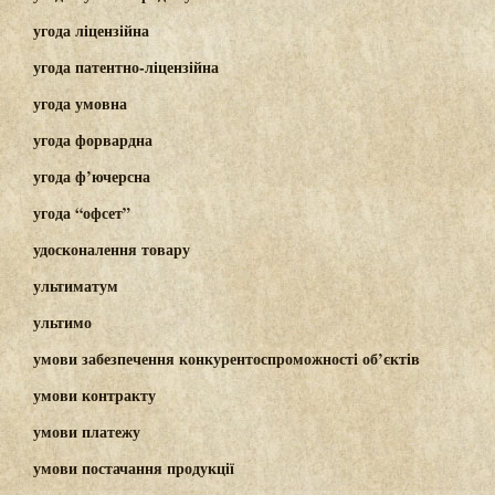
угода ліцензійна
угода патентно-ліцензійна
угода умовна
угода форвардна
угода ф’ючерсна
угода “офсет”
удосконалення товару
ультиматум
ультимо
умови забезпечення конкурентоспроможності об’єктів
умови контракту
умови платежу
умови постачання продукції