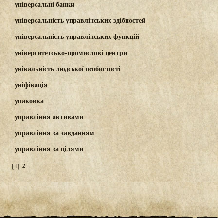
універсальні банки
універсальність управлінських здібностей
універсальність управлінських функцій
університетсько-промислові центри
унікальність людської особистості
уніфікація
упаковка
управління активами
управління за завданням
управління за цілями
2
[1]