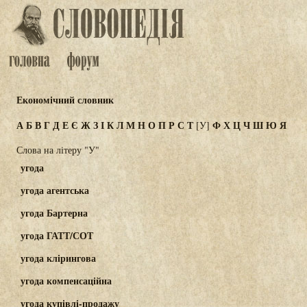
Економічний словник
А
Б
В
Г
Д
Е
Є
Ж
З
І
К
Л
М
Н
О
П
Р
С
Т
Ф
Х
Ц
Ч
Ш
Ю
Я
[У]
Слова на літеру "У"
угода
угода агентська
угода Бартерна
угода ГАТТ/СОТ
угода клірингова
угода компенсаційна
угода купівлі-продажу