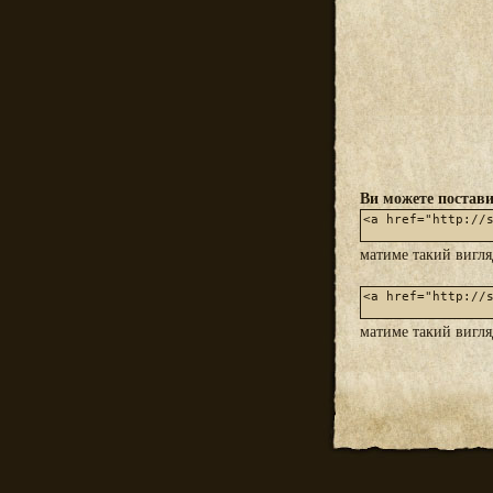
Ви можете постави
матиме такий вигл
матиме такий вигл