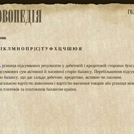
ник
З
І
К
Л
М
Н
О
П
Р
[С]
Т
У
Ф
Х
Ц
Ч
Ш
Ю
Я
.
різниця підсумкових результатів у дебетовій і кредитовій сторонах бухг
ідсумкових сум активної й пасивної сторін балансу. Перебільшення підсу
о балансу, що дає сальдо дебетове, кредитове, активне чи пасивне.
агальною вартістю вивезення і вартістю ввезення товарів або різниця м
ю платежів за платіжним балансом країни.