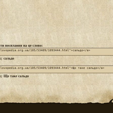
ти посилання на це слово:
сальдо
яд:
Що таке сальдо
яд: