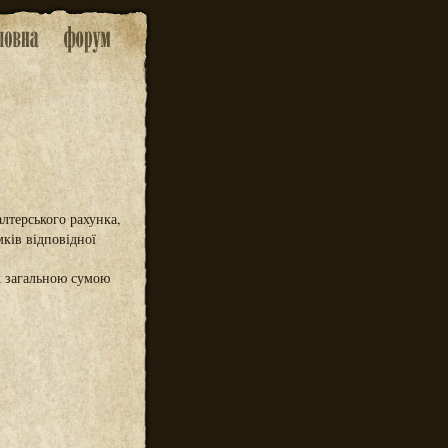
алтерського рахунка,
мків відповідної
іж загальною сумою