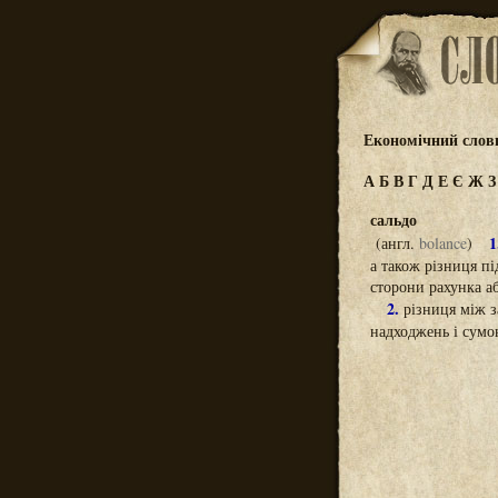
Економічний слов
А
Б
В
Г
Д
Е
Є
Ж
сальдо
1
(англ.
bolance
)
а також різниця п
сторони рахунка аб
2.
різниця між з
надходжень і сумо