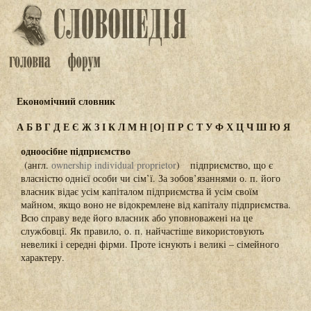
Економічний словник
А
Б
В
Г
Д
Е
Є
Ж
З
І
К
Л
М
Н
[О]
П
Р
С
Т
У
Ф
Х
Ц
Ч
Ш
Ю
Я
одноосібне підприємство
(англ.
оwnership individual proprietor
) підприємство, що є
власністю однієї особи чи сім’ї. За зобов’язаннями о. п. його
власник відає усім капіталом підприємства й усім своїм
майном, якщо воно не відокремлене від капіталу підприємства.
Всю справу веде його власник або уповноважені на це
службовці. Як правило, о. п. найчастіше використовують
невеликі і середні фірми. Проте існують і великі – сімейного
характеру.