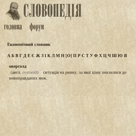
Економічний словник
А
Б
В
Г
Д
Е
Є
Ж
З
І
К
Л
М
Н
[О]
П
Р
С
Т
У
Ф
Х
Ц
Ч
Ш
Ю
Я
оверсолд
(англ.
оversold
) ситуація на ринку, за якої ціни знизилися до
невиправданих меж.