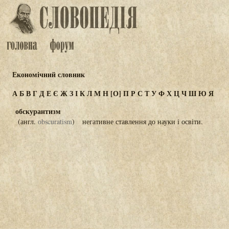
Економічний словник
А
Б
В
Г
Д
Е
Є
Ж
З
І
К
Л
М
Н
[О]
П
Р
С
Т
У
Ф
Х
Ц
Ч
Ш
Ю
Я
обскурантизм
(англ.
оbscuratism
) негативне ставлення до науки і освіти.