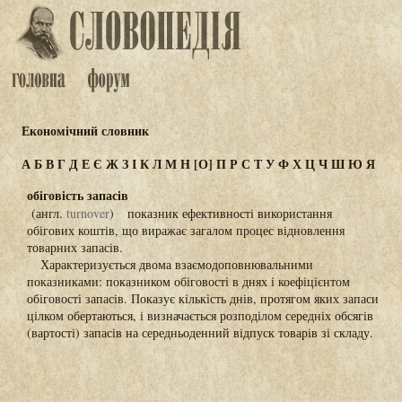
Економічний словник
А
Б
В
Г
Д
Е
Є
Ж
З
І
К
Л
М
Н
[О]
П
Р
С
Т
У
Ф
Х
Ц
Ч
Ш
Ю
Я
обіговість запасів
(англ.
turnover
) показник ефективності використання
обігових коштів, що виражає загалом процес відновлення
товарних запасів.
Характеризується двома взаємодоповнювальними
показниками: показником обіговості в днях і коефіцієнтом
обіговості запасів. Показує кількість днів, протягом яких запаси
цілком обертаються, і визначається розподілом середніх обсягів
(вартості) запасів на середньоденний відпуск товарів зі складу.