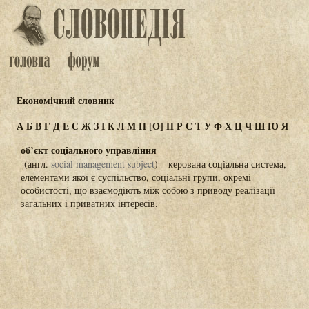
Економічний словник
А
Б
В
Г
Д
Е
Є
Ж
З
І
К
Л
М
Н
[О]
П
Р
С
Т
У
Ф
Х
Ц
Ч
Ш
Ю
Я
об’єкт соціального управління
(англ.
social management subject
) керована соціальна система,
елементами якої є суспільство, соціальні групи, окремі
особистості, що взаємодіють між собою з приводу реалізації
загальних і приватних інтересів.