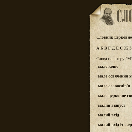
Словник церковно-
А
Б
В
Г
Д
Е
Є
Ж
Слова на літеру "М
мале копіє
мале освячення 
мале славослів'я
мале церковне св
малий відпуст
малий вхід
малий вхід із ка