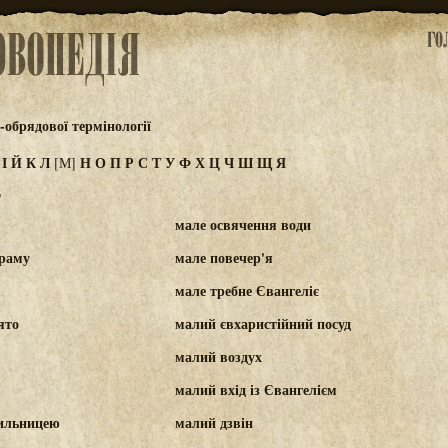
обрядової термінології
З
І
Й
К
Л
Н
О
П
Р
С
Т
У
Ф
Х
Ц
Ч
Ш
Щ
Я
[М]
"
мале освячення води
храму
мале повечер'я
мале требне Євангеліє
ято
малий євхаристійний посуд
малий воздух
малий вхід із Євангелієм
дильницею
малий дзвін