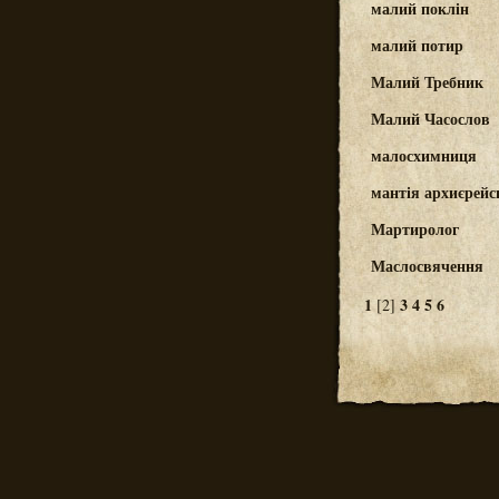
малий поклін
малий потир
Малий Требник
Малий Часослов
малосхимниця
мантія архиєрейс
Мартиролог
Маслосвячення
1
3
4
5
6
[2]