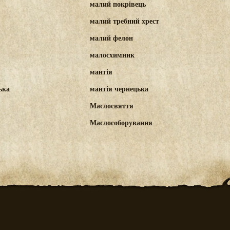
малий покрівець
малий требний хрест
малий фелон
малосхимник
мантія
ька
мантія чернецька
Маслосвяття
Маслособорування