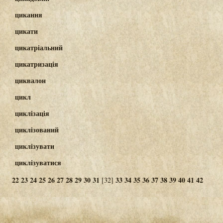
цикання
цикати
цикатріальний
цикатризація
циквалон
цикл
циклізація
циклізований
циклізувати
циклізуватися
22
23
24
25
26
27
28
29
30
31
33
34
35
36
37
38
39
40
41
42
[32]