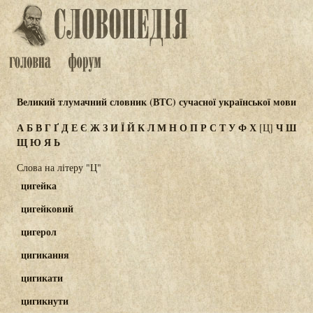
Великий тлумачний словник (ВТС) сучасної української мови
А
Б
В
Г
Ґ
Д
Е
Є
Ж
З
И
Ї
Й
К
Л
М
Н
О
П
Р
С
Т
У
Ф
Х
Ч
Ш
[Ц]
Щ
Ю
Я
Ь
Слова на літеру "Ц"
цигейка
цигейковий
цигерол
цигикання
цигикати
цигикнути