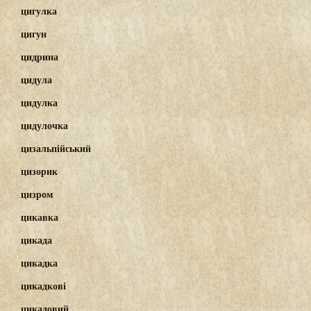
цигулка
цигун
цидрина
цидула
цидулка
цидулочка
цизальпійський
цизорик
цизром
цикавка
цикада
цикадка
цикадкові
цикадовий