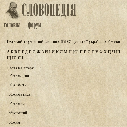
Великий тлумачний словник (ВТС) сучасної української мови
А
Б
В
Г
Ґ
Д
Е
Є
Ж
З
И
Ї
Й
К
Л
М
Н
П
Р
С
Т
У
Ф
Х
Ц
Ч
Ш
[О]
Щ
Ю
Я
Ь
Слова на літеру "О"
обжимання
обжимати
обжиматися
обжимка
обжимний
обжин