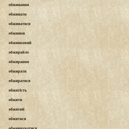
обжинання
обжинати
обжинатися
обжинки
обжинковий
обжирайло
обжирання
обжирати
обжиратися
обжитість
обжити
обжитий
обжитися
обжнивуватися