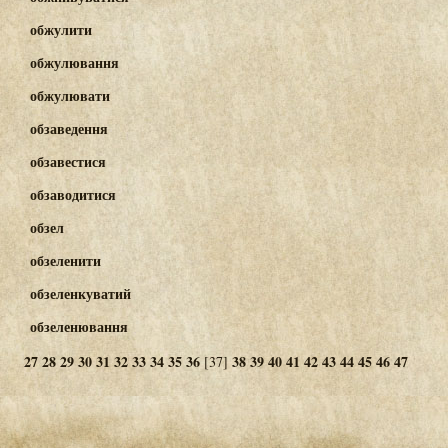
обжулити
обжулювання
обжулювати
обзаведення
обзавестися
обзаводитися
обзел
обзеленити
обзеленкуватий
обзеленювання
27
28
29
30
31
32
33
34
35
36
38
39
40
41
42
43
44
45
46
47
[37]