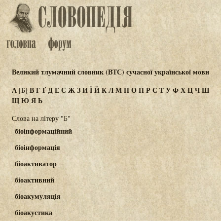
Великий тлумачний словник (ВТС) сучасної української мови
А
В
Г
Ґ
Д
Е
Є
Ж
З
И
Ї
Й
К
Л
М
Н
О
П
Р
С
Т
У
Ф
Х
Ц
Ч
Ш
[Б]
Щ
Ю
Я
Ь
Слова на літеру "Б"
біоінформаційний
біоінформація
біоактиватор
біоактивний
біоакумуляція
біоакустика