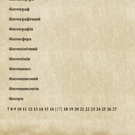
біогеограф
біогеографічний
біогеографія
біогеосфера
біогеохімічний
біогеохімія
біогеоценоз
біогеоценозний
біогеоценологія
біогерм
7
8
9
10
11
12
13
14
15
16
18
19
20
21
22
23
24
25
26
27
[17]