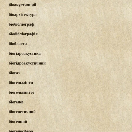
біоакустичний
біоархітектура
біобібліограф
біобібліографія
біобласти
біогідроакустика
біогідроакустичний
біогаз
біогельмінти
біогельмінтоз
біогенез
біогенетичний
біогенний
біогеносфера