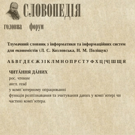
Тлумачний словник з інформатики та інформаційних систем
для економістів (Л. С. Козловська, Н. М. Поліщук)
А
Б
В
Г
Д
Е
Є
Ж
З
І
К
Л
М
Н
О
П
Р
С
Т
У
Ф
Х
Ц
[Ч]
Ш
Щ
Я
ЧИТÁННЯ ДÁНИХ
рос. чтение
англ. read
у комп’ютерному опрацюванні
функція розпізнавання та зчитування даних у комп’ютері чи
частині комп’ютера.