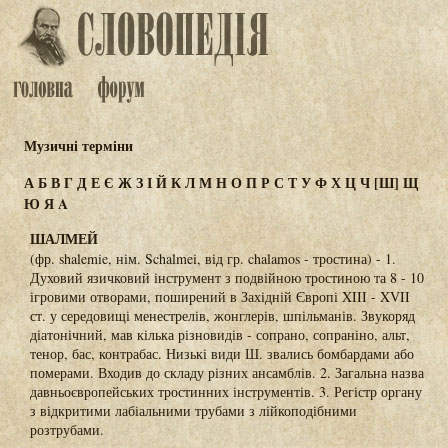
Музичні терміни
А
Б
В
Г
Д
Е
Є
Ж
З
І
Й
К
Л
М
Н
О
П
Р
С
Т
У
Ф
Х
Ц
Ч
[Ш]
Щ
Ю
Я
A
ШАЛМЕЙ
(фр. shalemie, нім. Schalmei, від гр. chalamos - тростина) - 1.
Духовий язичковий інструмент з подвійною тростиною та 8 - 10
ігровими отворами, поширений в Західній Європі XIII - XVII
ст. у середовищі менестрелів, жонглерів, шпільманів. Звукоряд
діатонічний, мав кілька різновидів - сопрано, сопраніно, альт,
тенор, бас, контрабас. Низькі види Ш. звались бомбардами або
померами. Входив до складу різних ансамблів. 2. Загальна назва
давньоєвропейських тростинних інструментів. 3. Регістр органу
з відкритими лабіальними трубами з лійкоподібними
розтрубами.