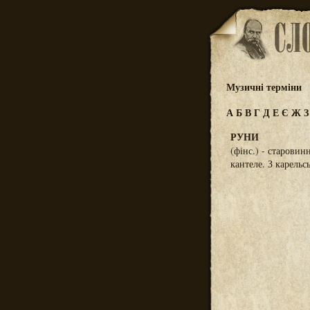
Музичні терміни
А
Б
В
Г
Д
Е
Є
Ж
РУНИ
(фінс.) - старовинн
кантеле. З карельсь