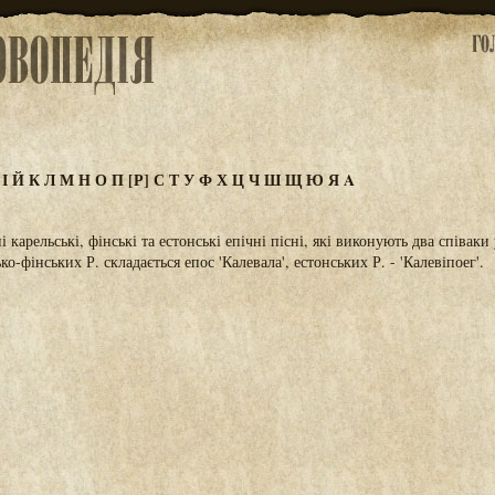
З
І
Й
К
Л
М
Н
О
П
[Р]
С
Т
У
Ф
Х
Ц
Ч
Ш
Щ
Ю
Я
A
і карельські, фінські та естонські епічні пісні, які виконують два співаки
ко-фінських Р. складається епос 'Калевала', естонських Р. - 'Калевіпоег'.