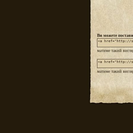
Ви можете постави
матиме такий вигл
матиме такий вигл