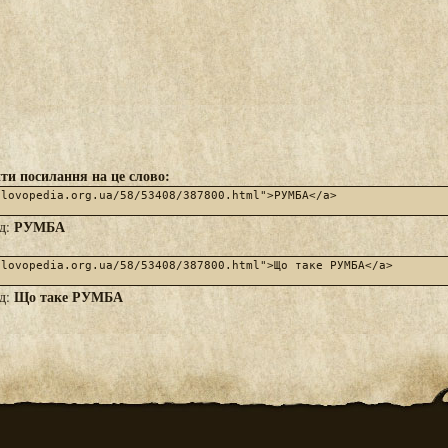
ти посилання на це слово:
РУМБА
яд:
Що таке РУМБА
яд: