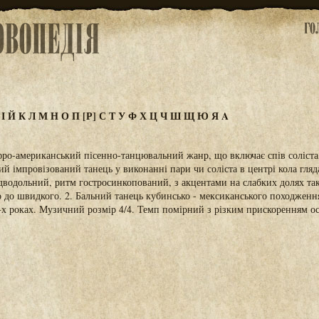
З
І
Й
К
Л
М
Н
О
П
[Р]
С
Т
У
Ф
Х
Ц
Ч
Ш
Щ
Ю
Я
A
 Афро-американський пісенно-танцювальний жанр, що включає спів соліста,
й імпровізований танець у виконанні пари чи соліста в центрі кола гляда
водольний, ритм гостросинкопований, з акцентами на слабких долях так
 до швидкого. 2. Бальний танець кубинсько - мексиканського походженн
х роках. Музичний розмір 4/4. Темп помірний з різким прискоренням ос