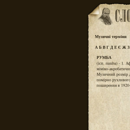
Музичні терміни
А
Б
В
Г
Д
Е
Є
Ж
РУМБА
(ісп. rumba) - 1.
міміко-акробатични
Музичний розмір д
помірно рухливого
поширення в 1920-