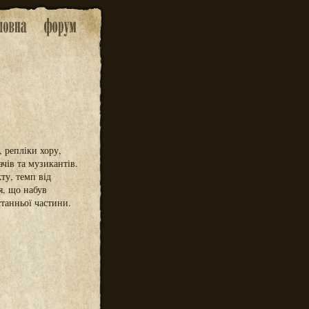
 репліки хору,
чів та музикантів.
ту, темп від
я, що набув
танньої частини.