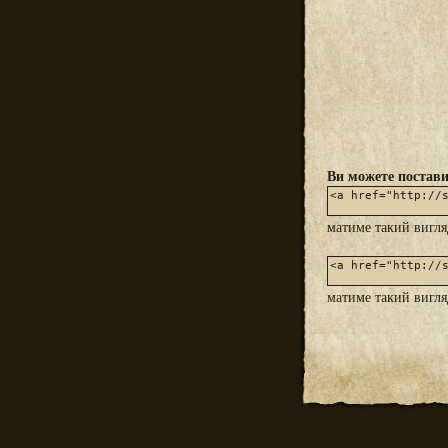
Ви можете постави
матиме такий вигл
матиме такий вигл