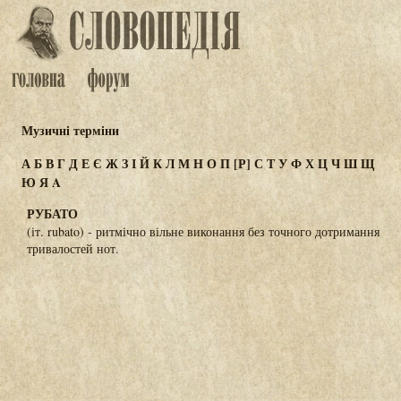
Музичні терміни
А
Б
В
Г
Д
Е
Є
Ж
З
І
Й
К
Л
М
Н
О
П
[Р]
С
Т
У
Ф
Х
Ц
Ч
Ш
Щ
Ю
Я
A
РУБАТО
(іт. rubato) - ритмічно вільне виконання без точного дотримання
тривалостей нот.