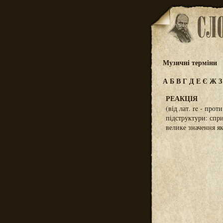
Музичні терміни
А
Б
В
Г
Д
Е
Є
Ж
РЕАКЦІЯ
(від лат. re - прот
підструктури: спр
велике значення як