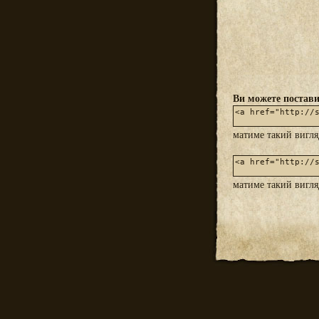
Ви можете постави
матиме такий вигл
матиме такий вигл