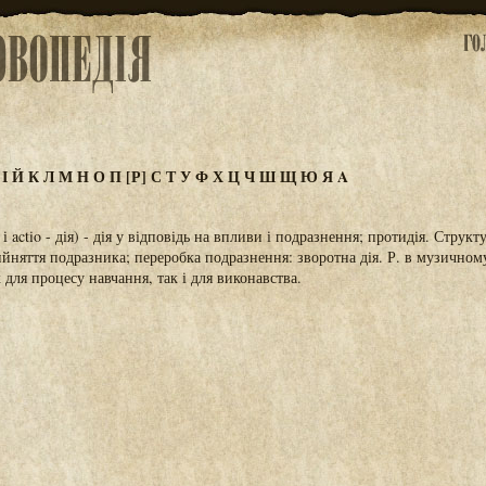
З
І
Й
К
Л
М
Н
О
П
[Р]
С
Т
У
Ф
Х
Ц
Ч
Ш
Щ
Ю
Я
A
и і actio - дія) - дія у відповідь на впливи і подразнення; протидія. Струк
ийняття подразника; переробка подразнення: зворотна дія. Р. в музичном
 для процесу навчання, так і для виконавства.