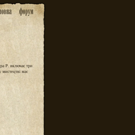
тура Р. включає три
у мистецтві має