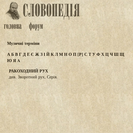
Музичні терміни
А
Б
В
Г
Д
Е
Є
Ж
З
І
Й
К
Л
М
Н
О
П
[Р]
С
Т
У
Ф
Х
Ц
Ч
Ш
Щ
Ю
Я
A
РАКОХОДНИЙ РУХ
див. Зворотний рух, Серія.