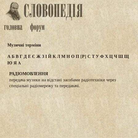
Музичні терміни
А
Б
В
Г
Д
Е
Є
Ж
З
І
Й
К
Л
М
Н
О
П
[Р]
С
Т
У
Ф
Х
Ц
Ч
Ш
Щ
Ю
Я
A
РАДІОМОВЛЕННЯ
передача музики на відстані засобами радіотехніки через
спеціальні радіомережу та передавачі.