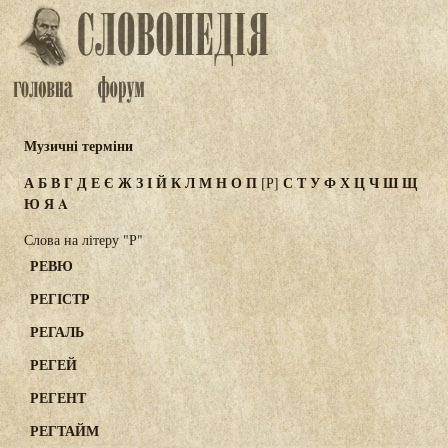
Музичні терміни
А
Б
В
Г
Д
Е
Є
Ж
З
І
Й
К
Л
М
Н
О
П
С
Т
У
Ф
Х
Ц
Ч
Ш
Щ
[Р]
Ю
Я
A
Слова на літеру "Р"
РЕВЮ
РЕГІСТР
РЕГАЛЬ
РЕГЕЙ
РЕГЕНТ
РЕГТАЙМ